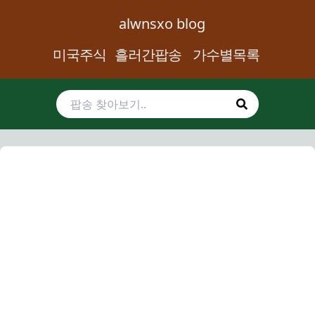
alwnsxo blog
미국주식
흘러간팝송
가수별목록