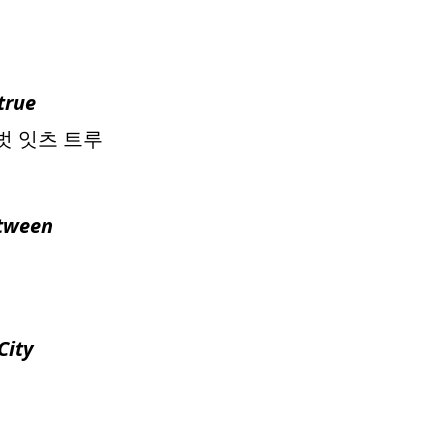
 true
벗 잇츠 트루
etween
City