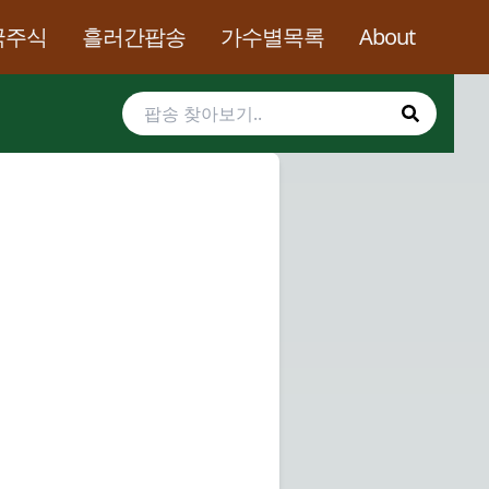
국주식
흘러간팝송
가수별목록
About