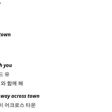
w
 town
th you
드 유
와 함께 해
r way across town
웨이 어크로스 타운