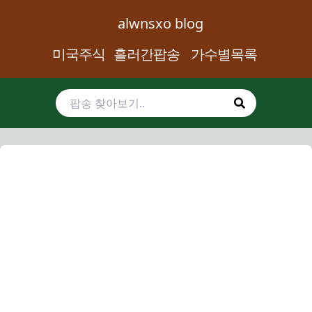
alwnsxo blog
미국주식
흘러간팝송
가수별목록