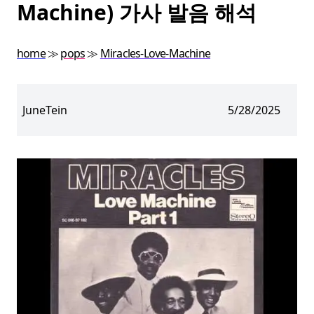
Machine) 가사 발음 해석
home
≫
pops
≫
Miracles-Love-Machine
JuneTein
5/28/2025