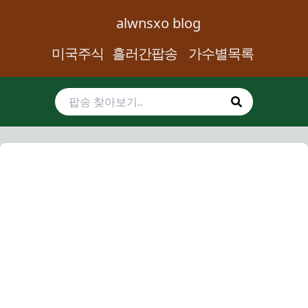
alwnsxo blog
미국주식
흘러간팝송
가수별목록