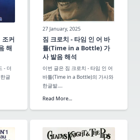
27 January, 2025
더 조커
짐 크로치 - 타임 인 어 바
발음 해
틀(Time in a Bottle) 가
사 발음 해석
 - 더
이번 글은 짐 크로치 - 타임 인 어
와 한글
바틀(Time in a Bottle)의 가사와
한글발
....
Read More...