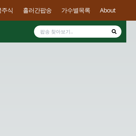
국주식
흘러간팝송
가수별목록
About