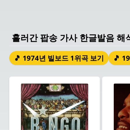
흘러간 팝송 가사 한글발음 해
🎵 1974년 빌보드 1위곡 보기
🎵 