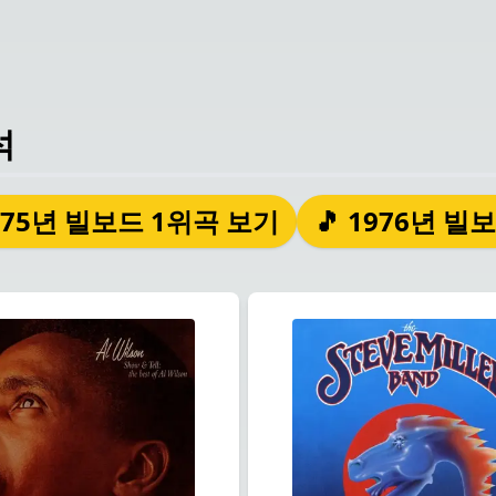
석
1975년 빌보드 1위곡 보기
🎵 1976년 빌