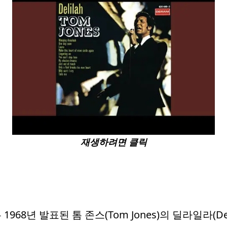
재생하려면 클릭
68년 발표된 톰 존스(Tom Jones)의 딜라일라(Del