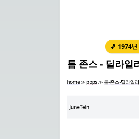
🎵 1974
톰 존스 - 딜라일라
home
≫
pops
≫
톰-존스-딜라일라-
JuneTein