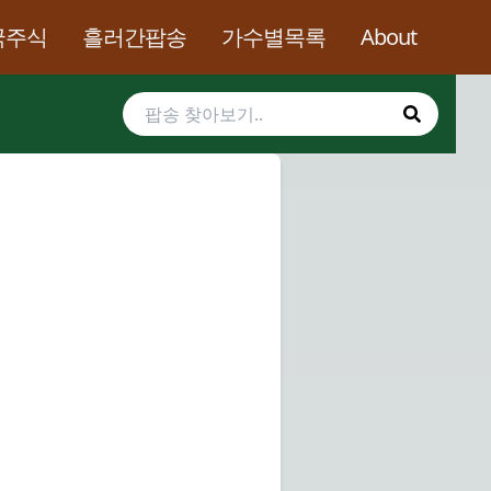
국주식
흘러간팝송
가수별목록
About