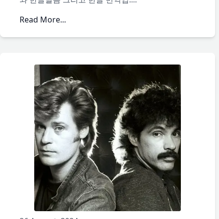
Read More...