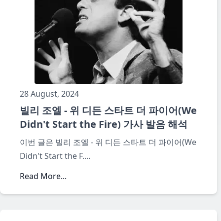
28 August, 2024
빌리 조엘 - 위 디든 스타트 더 파이어(We
Didn't Start the Fire) 가사 발음 해석
이번 글은 빌리 조엘 - 위 디든 스타트 더 파이어(We
Didn't Start the F
....
Read More...