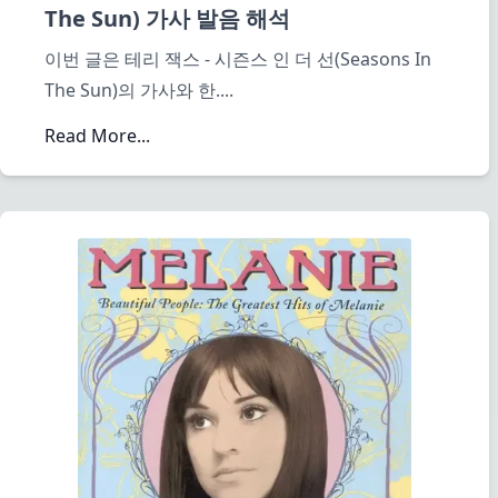
The Sun) 가사 발음 해석
이번 글은 테리 잭스 - 시즌스 인 더 선(Seasons In
The Sun)의 가사와 한
....
Read More...