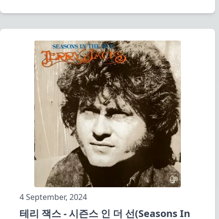
4 September, 2024
테리 잭스 - 시즌스 인 더 선(Seasons In