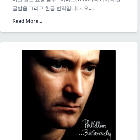
글발음 그리고 한글 번역입니다. 오
....
Read More...