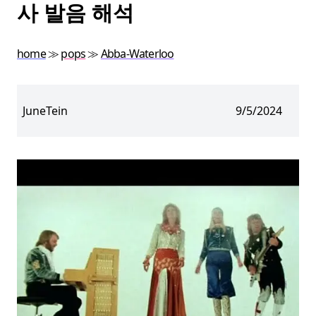
사 발음 해석
home
≫
pops
≫
Abba-Waterloo
JuneTein
9/5/2024