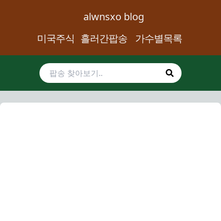
alwnsxo blog
미국주식
흘러간팝송
가수별목록