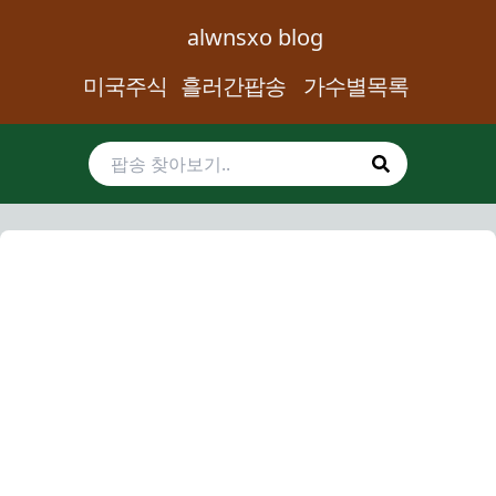
alwnsxo blog
미국주식
흘러간팝송
가수별목록