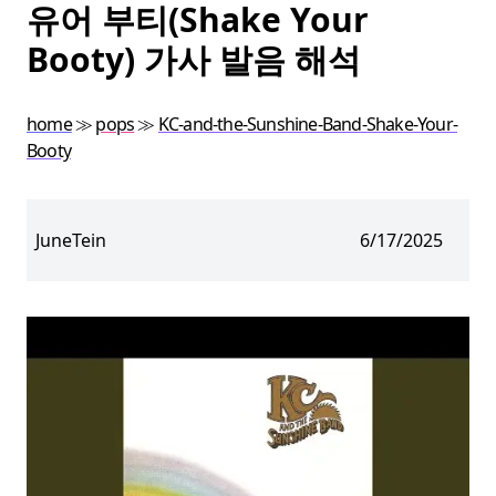
유어 부티(Shake Your
Booty) 가사 발음 해석
home
≫
pops
≫
KC-and-the-Sunshine-Band-Shake-Your-
Booty
JuneTein
6/17/2025