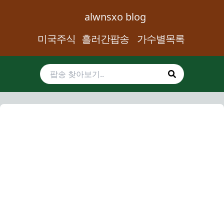
alwnsxo blog
미국주식
흘러간팝송
가수별목록