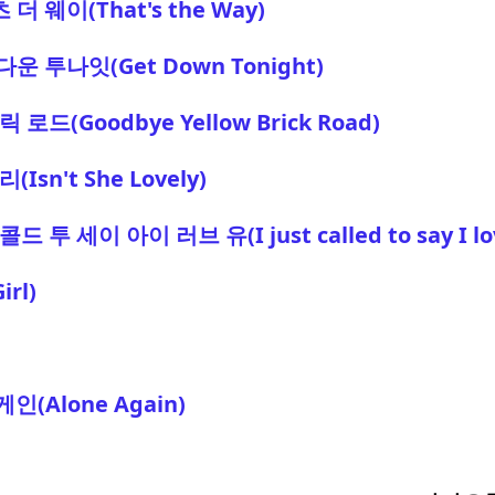
더 웨이(That's the Way)
다운 투나잇(Get Down Tonight)
로드(Goodbye Yellow Brick Road)
sn't She Lovely)
투 세이 아이 러브 유(I just called to say I lov
rl)
(Alone Again)