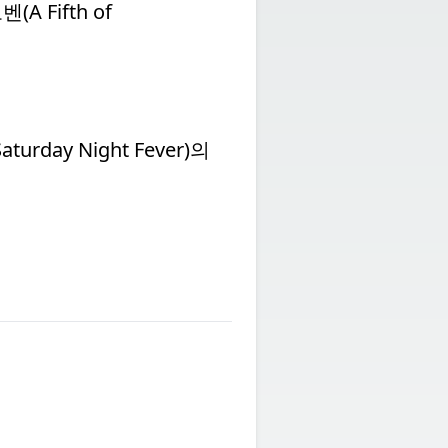
 Fifth of
ay Night Fever)의