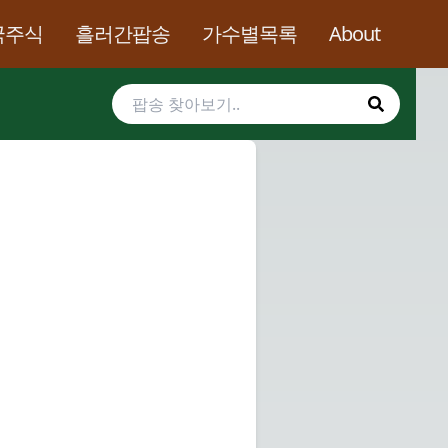
국주식
흘러간팝송
가수별목록
About