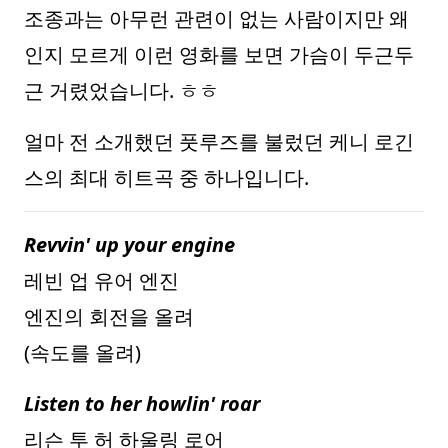
조종과는 아무런 관련이 없는 사람이지만 왜
인지 모르게 이런 영화를 보면 가슴이 두근두
근 거렸었습니다. ㅎㅎ
얼마 전 소개했던 풋루즈를 불렀던 케니 로긴
스의 최대 히트곡 중 하나입니다.
Revvin' up your engine
레빈 업 유어 엔진
엔진의 회전을 올려
(속도를 올려)
Listen to her howlin' roar
리슨 투 허 하울링 로어