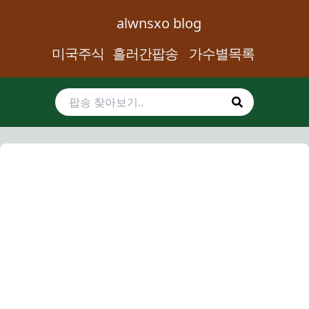
alwnsxo blog
미국주식
흘러간팝송
가수별목록