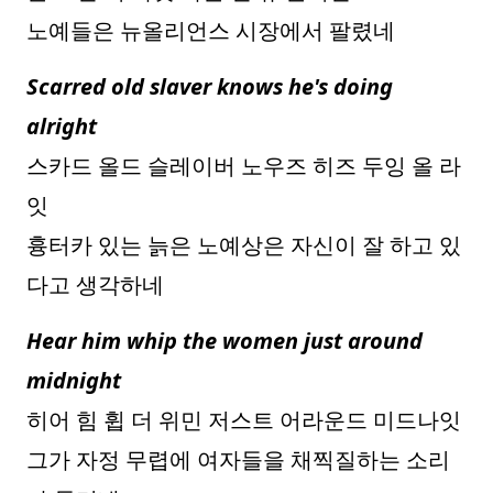
노예들은 뉴올리언스 시장에서 팔렸네
Scarred old slaver knows he's doing
alright
스카드 올드 슬레이버 노우즈 히즈 두잉 올 라
잇
흉터카 있는 늙은 노예상은 자신이 잘 하고 있
다고 생각하네
Hear him whip the women just around
midnight
히어 힘 휩 더 위민 저스트 어라운드 미드나잇
그가 자정 무렵에 여자들을 채찍질하는 소리