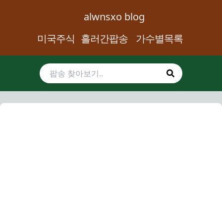
alwnsxo blog
미국주식
흘러간팝송
가수별목록