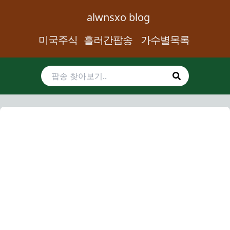
alwnsxo blog
미국주식
흘러간팝송
가수별목록