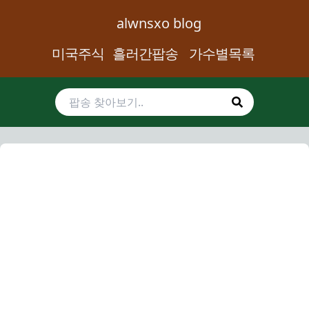
alwnsxo blog
미국주식
흘러간팝송
가수별목록