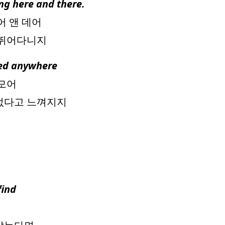
ng here and there.
어 앤 데어
 뛰어다니지
ted anywhere
니모어
 없다고 느껴지지
find