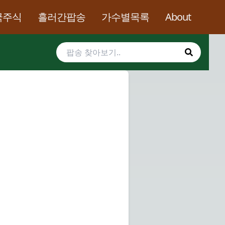
국주식
흘러간팝송
가수별목록
About