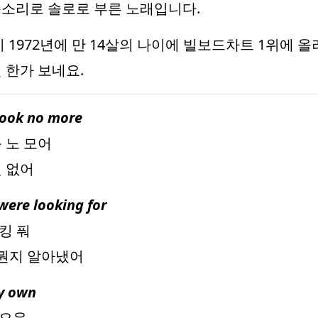
녀린 목소리로 솔로로 부른 노래입니다.
이 1972년에 만 14살의 나이에 빌보드차트 1위에
 한가 보네요.
look no more
룩 노 모어
것 없어
ere looking for
킹 풔
 뭔지 알아냈어
my own
 오운