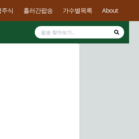
국주식
흘러간팝송
가수별목록
About