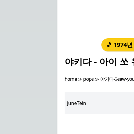
🎵 1974
야키다 - 아이 쏘 유
home
≫
pops
≫
야키다-I-saw-you
JuneTein