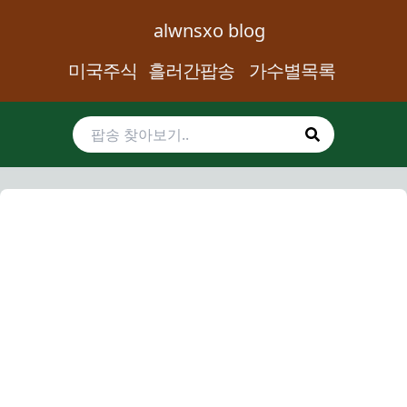
alwnsxo blog
미국주식
흘러간팝송
가수별목록