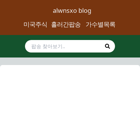
alwnsxo blog
미국주식
흘러간팝송
가수별목록