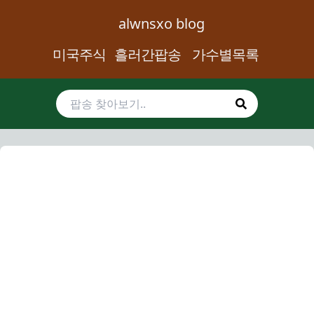
alwnsxo blog
미국주식
흘러간팝송
가수별목록