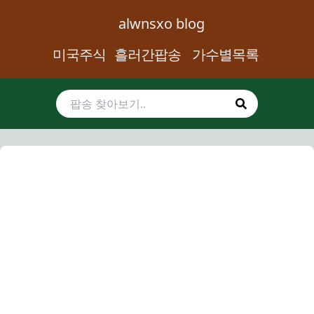
alwnsxo blog
미국주식
흘러간팝송
가수별목록