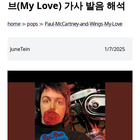
브(My Love) 가사 발음 해석
home
≫
pops
≫
Paul-McCartney-and-Wings-My-Love
JuneTein
1/7/2025