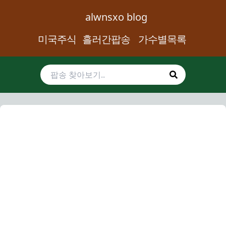
alwnsxo blog
미국주식
흘러간팝송
가수별목록