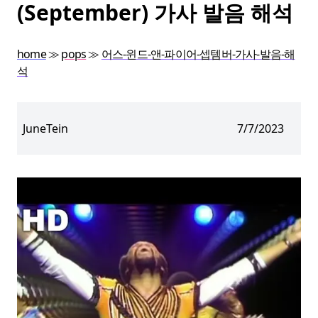
(September) 가사 발음 해석
home
≫
pops
≫
어스-윈드-앤-파이어-셉템버-가사-발음-해
석
JuneTein
7/7/2023