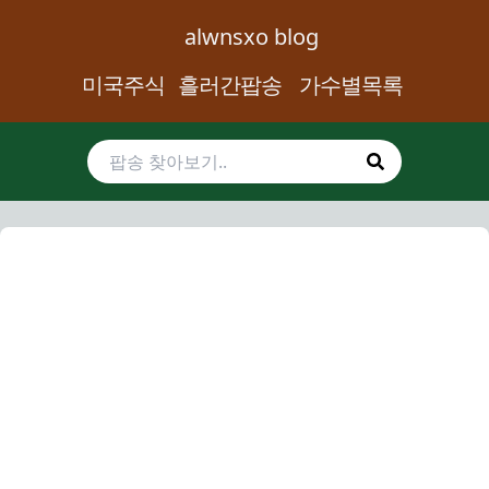
alwnsxo blog
미국주식
흘러간팝송
가수별목록