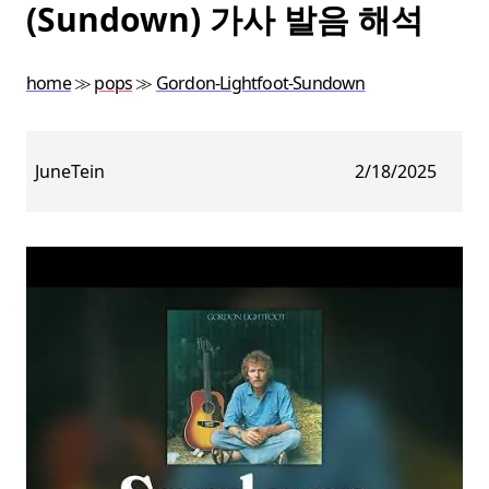
(Sundown) 가사 발음 해석
home
≫
pops
≫
Gordon-Lightfoot-Sundown
JuneTein
2/18/2025