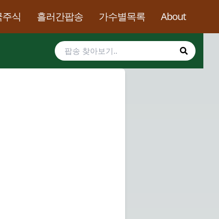
국주식
흘러간팝송
가수별목록
About