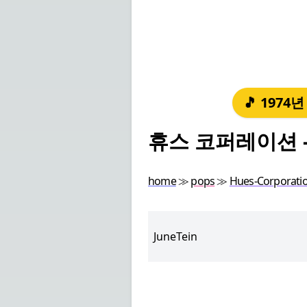
🎵 1974
휴스 코퍼레이션 - 
home
≫
pops
≫
Hues-Corporati
JuneTein