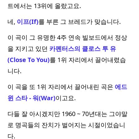
트에서는 13위에 올랐고요.
네,
이프(If)
를 부른 그 브레드가 맞습니다.
이 곡이 그 유명한 4주 연속 빌보드에서 정상
을 지키고 있던
카펜터스의 클로스 투 유
(Close To You)
를 1위 자리에서 끌어내렸습
니다.
이 곡을 또 1위 자리에서 끌어내린 곡은
에드
윈 스타 - 워(War)
이고요.
다들 잘 아시겠지만 1960 ~ 70년대는 그야말
로 명곡들의 잔치가 벌어지는 시절이었습니
다.