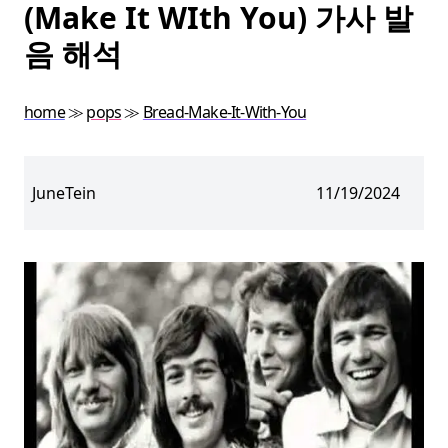
(Make It WIth You) 가사 발
음 해석
home
≫
pops
≫
Bread-Make-It-With-You
JuneTein
11/19/2024