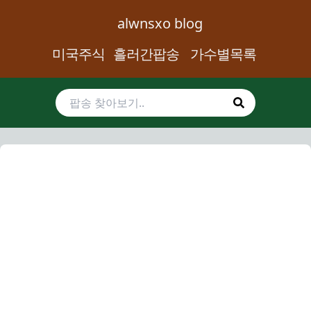
alwnsxo blog
미국주식
흘러간팝송
가수별목록