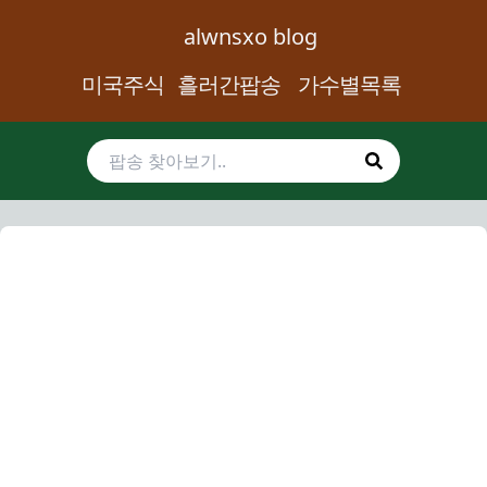
alwnsxo blog
미국주식
흘러간팝송
가수별목록