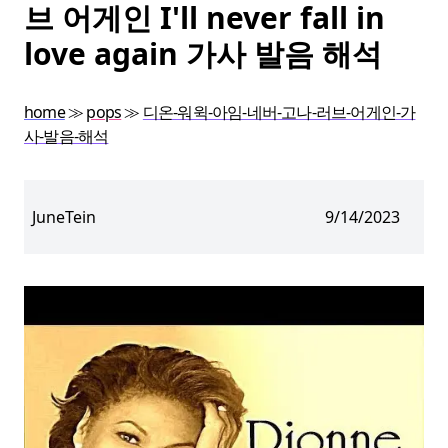
브 어게인 I'll never fall in
love again 가사 발음 해석
home
≫
pops
≫
디온-워윅-아임-네버-고나-러브-어게인-가
사-발음-해석
JuneTein
9/14/2023