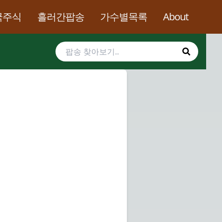
국주식
흘러간팝송
가수별목록
About