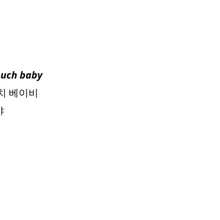
much baby
머치 베이비
야