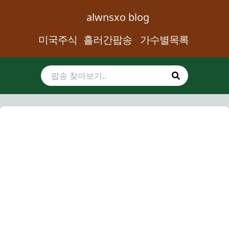
alwnsxo blog
미국주식
흘러간팝송
가수별목록