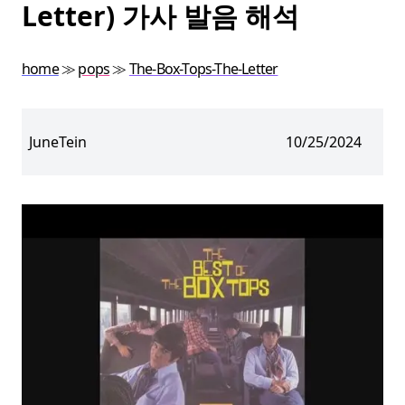
Letter) 가사 발음 해석
home
≫
pops
≫
The-Box-Tops-The-Letter
JuneTein
10/25/2024