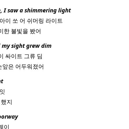
, I saw a shimmering light
 아이 쏘 어 쉬머링 라이트
희미한 불빛을 봤어
 my sight grew dim
이 싸이트 그류 딤
 눈앞은 어두워졌어
ht
나잇
 했지
doorway
어웨이