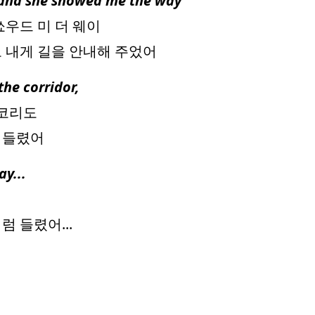
e and she showed me the way
 쑈우드 미 더 웨이
 내게 길을 안내해 주었어
he corridor,
 코리도
 들렸어
y...
 들렸어...