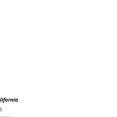
lifornia
아