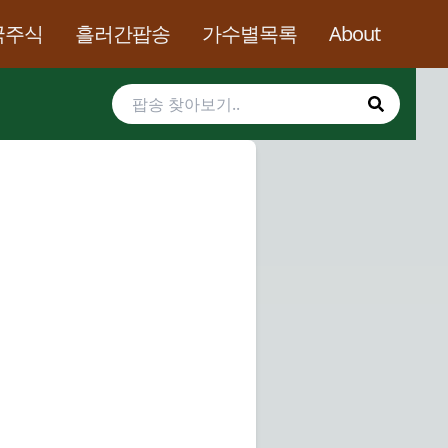
국주식
흘러간팝송
가수별목록
About